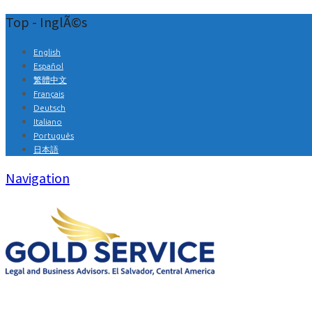
Top - InglÃ©s
English
Español
繁體中文
Français
Deutsch
Italiano
Português
日本語
Navigation