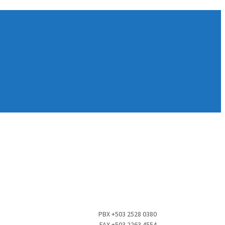
PBX +503 2528 0380
FAX +503 2263 4554