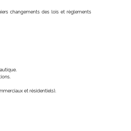
niers changements des lois et règlements
nautique.
ions.
mmerciaux et résidentiels).