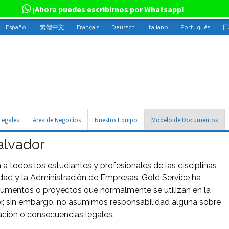
¡Ahora puedes escribirnos por Whatsapp!
Español
繁體中文
Français
Deutsch
Italiano
Português
日
Legales
Area de Negocios
Nuestro Equipo
Modelo de Documentos
alvador
 a todos los estudiantes y profesionales de las disciplinas
lidad y la Administración de Empresas. Gold Service ha
mentos o proyectos que normalmente se utilizan en la
dor, sin embargo, no asumimos responsabilidad alguna sobre
icación o consecuencias legales.