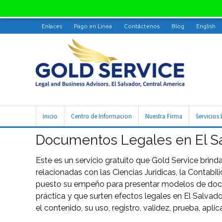
Enlaces
Pago en Linea
Contáctenos
Blog
English
Inicio
Centro de Informacion
Nuestra Firma
Servicios 
Documentos Legales en El S
Este es un servicio gratuito que Gold Service brinda
relacionadas con las Ciencias Jurídicas, la Contabi
puesto su empeño para presentar modelos de docu
práctica y que surten efectos legales en El Salva
el contenido, su uso, registro, validez, prueba, apl