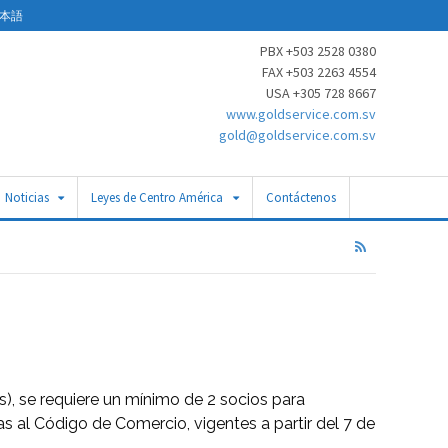
本語
PBX +503 2528 0380
FAX +503 2263 4554
USA +305 728 8667
www.goldservice.com.sv
gold@goldservice.com.sv
Noticias
Leyes de Centro América
Contáctenos
), se requiere un mínimo de 2 socios para
s al Código de Comercio, vigentes a partir del 7 de