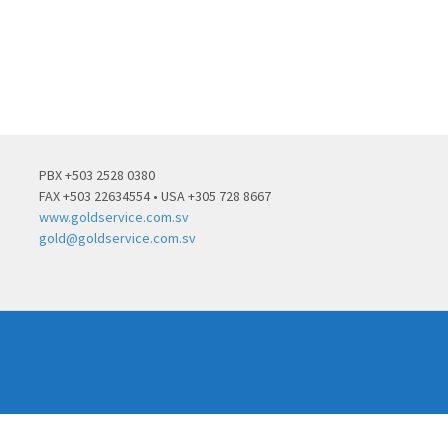
PBX +503 2528 0380
FAX +503 22634554 • USA +305 728 8667
www.goldservice.com.sv
gold@goldservice.com.sv