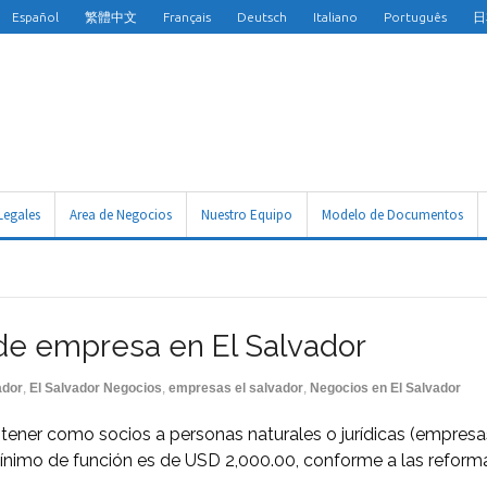
Español
繁體中文
Français
Deutsch
Italiano
Português
日
Legales
Area de Negocios
Nuestro Equipo
Modelo de Documentos
 de empresa en El Salvador
ador
,
El Salvador Negocios
,
empresas el salvador
,
Negocios en El Salvador
tener como socios a personas naturales o jurídicas (empresas
mínimo de función es de USD 2,000.00, conforme a las reforma