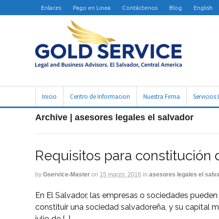
Enlaces
Pago en Linea
Contáctenos
Blog
English
Inicio
Centro de Informacion
Nuestra Firma
Servicios 
Archive | asesores legales el salvador
Requisitos para constitución
by
Gservice-Master
on
15 marzo, 2016
in
asesores legales el salv
En El Salvador, las empresas o sociedades pueden 
constituir una sociedad salvadoreña, y su capital 
julio de […]