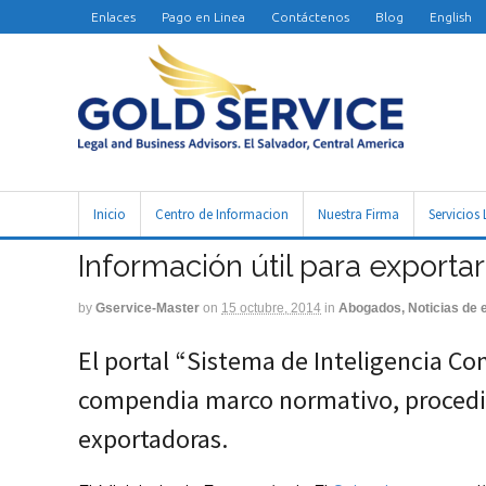
Enlaces
Pago en Linea
Contáctenos
Blog
English
Inicio
Centro de Informacion
Nuestra Firma
Servicios 
Información útil para exporta
by
Gservice-Master
on
15 octubre, 2014
in
Abogados, Noticias de e
El portal “Sistema de Inteligencia C
compendia marco normativo, procedim
exportadoras.