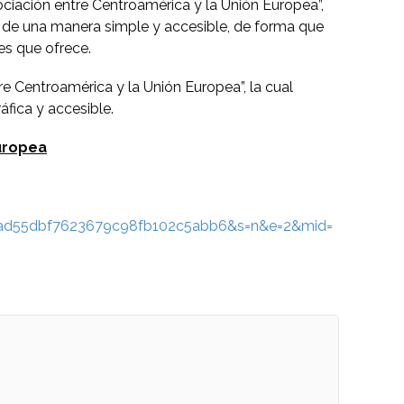
ociación entre Centroamérica y la Unión Europea”,
n de una manera simple y accesible, de forma que
s que ofrece.
e Centroamérica y la Unión Europea”, la cual
fica y accesible.
uropea
d4ead55dbf7623679c98fb102c5abb6&s=n&e=2&mid=