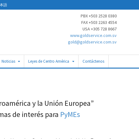
本語
PBX +503 2528 0380
FAX +503 2263 4554
USA +305 728 8667
www.goldservice.com.sv
gold@goldservice.com.sv
Noticias
Leyes de Centro América
Contáctenos
troamérica y la Unión Europea”
mas de interés para
PyMEs