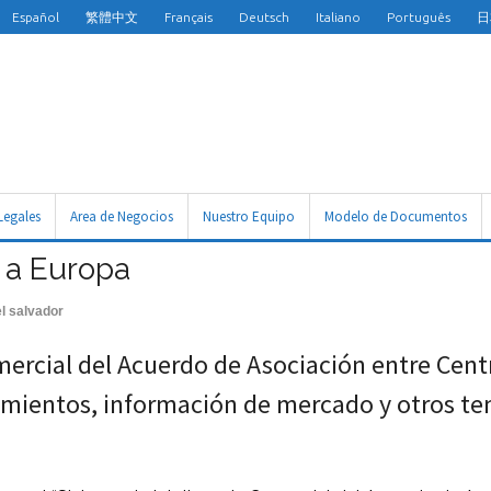
Español
繁體中文
Français
Deutsch
Italiano
Português
日
Legales
Area de Negocios
Nuestro Equipo
Modelo de Documentos
r a Europa
l salvador
omercial del Acuerdo de Asociación entre Cen
ientos, información de mercado y otros te