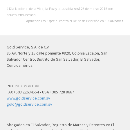
Día Nacional de la Vida, la Paz y la Justicia será 26 de marzo 2015 con
asueto remunerado
Aprueban Ley Especial contra el Delito de Extorsión en El Salvador
Gold Service, S.A. de C.V.
85 Av. Norte y 15 calle poniente #820, Colonia Escalón, San
Salvador Centro, Distrito de San Salvador, El Salvador,
Centroamérica.
PBX +503 2528 0380
FAX +503 22634554 • USA +305 728 8667
www.goldservice.com.sv
gold@goldservice.com.sv
Abogados en El Salvador, Registro de Marcas y Patentes en El